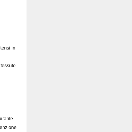
tensi in
 tessuto
pirante
itenzione