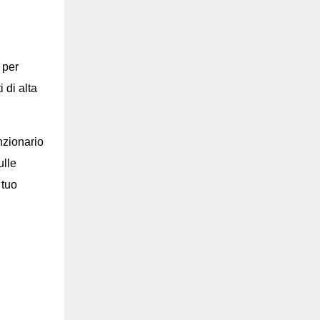
 per
 di alta
unzionario
ulle
 tuo