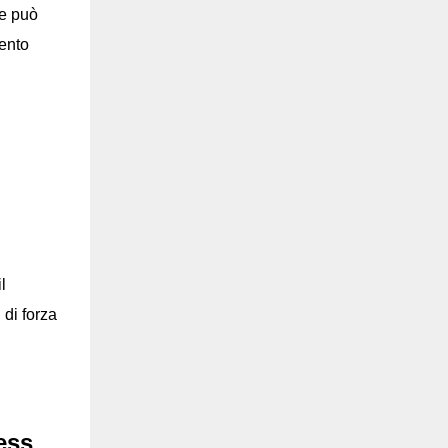
re può
mento
l
 di forza
ess