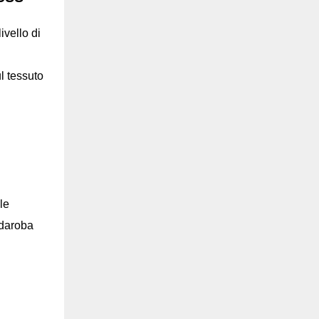
ivello di
l tessuto
le
rdaroba