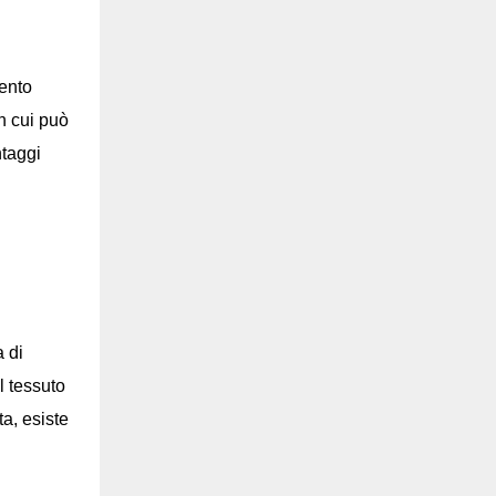
mento
in cui può
ntaggi
a di
l tessuto
ta, esiste