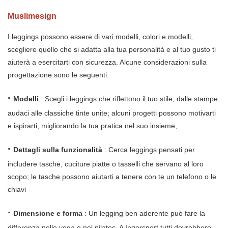
Muslimesign
I leggings possono essere di vari modelli, colori e modelli;
scegliere quello che si adatta alla tua personalità e al tuo gusto ti
aiuterà a esercitarti con sicurezza. Alcune considerazioni sulla
progettazione sono le seguenti:
·
Modelli
: Scegli i leggings che riflettono il tuo stile, dalle stampe
audaci alle classiche tinte unite; alcuni progetti possono motivarti
e ispirarti, migliorando la tua pratica nel suo insieme;
·
Dettagli sulla funzionalità
: Cerca leggings pensati per
includere tasche, cuciture piatte o tasselli che servano al loro
scopo; le tasche possono aiutarti a tenere con te un telefono o le
chiavi
·
Dimensione e forma
: Un legging ben aderente può fare la
differenza nello yoga e nel pilates. A Ingorsport tutti dovrebbero