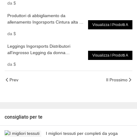
da
$
Lunghezza 7/8 Legging senza cucitura
frontale
Produttori di abbigliamento da
allenamento Ingorsports Cintura alta da
Visualizza I Prodotti A
donna personalizzata Lunghezza 7/8
da
$
Legging senza cucitura anteriore
Leggings Ingorsports Distributori
all'ingrosso Legging da donna
Visualizza I Prodotti A
personalizzato in tessuto riciclato
da
$
sostenibile a costine con vita alta e
lunghezza 7/8
Prev
Il Prossimo
consigliato per te
I migliori tessuti per completi da yoga