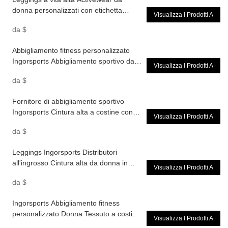
donna personalizzati con etichetta
Visualizza I Prodotti A
privata Ingorsports con tasche
da
$
Abbigliamento fitness personalizzato
Ingorsports Abbigliamento sportivo da
Visualizza I Prodotti A
donna Leggings basic a vita alta con
da
$
tasca per carte
Fornitore di abbigliamento sportivo
Ingorsports Cintura alta a costine con
Visualizza I Prodotti A
colori a contrasto personalizzati
da
$
Lunghezza 7/8 Legging con tessuto
sostenibile riciclato
Leggings Ingorsports Distributori
all'ingrosso Cintura alta da donna in
Visualizza I Prodotti A
tessuto riciclato personalizzato senza
da
$
cucitura frontale
Ingorsports Abbigliamento fitness
personalizzato Donna Tessuto a costine
Visualizza I Prodotti A
riciclato sostenibile Cintura alta