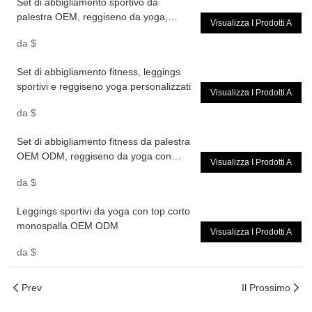
Set di abbigliamento sportivo da
palestra OEM, reggiseno da yoga,
Visualizza I Prodotti A
pantaloncini sportivi per donna
da
$
Set di abbigliamento fitness, leggings
sportivi e reggiseno yoga personalizzati
Visualizza I Prodotti A
da
$
Set di abbigliamento fitness da palestra
OEM ODM, reggiseno da yoga con
Visualizza I Prodotti A
scollo a V, pantaloncini da palestra
da
$
Leggings sportivi da yoga con top corto
monospalla OEM ODM
Visualizza I Prodotti A
da
$
Prev
Il Prossimo