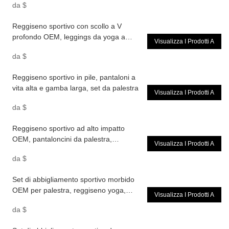
da
$
Reggiseno sportivo con scollo a V
profondo OEM, leggings da yoga a
Visualizza I Prodotti A
gamba larga, abbigliamento sportivo
da
$
Reggiseno sportivo in pile, pantaloni a
vita alta e gamba larga, set da palestra
Visualizza I Prodotti A
da
$
Reggiseno sportivo ad alto impatto
OEM, pantaloncini da palestra,
Visualizza I Prodotti A
abbigliamento sportivo per donna
da
$
Set di abbigliamento sportivo morbido
OEM per palestra, reggiseno yoga,
Visualizza I Prodotti A
leggings e pantaloni
da
$