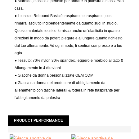
● Morbido, elastico e perfetto per andare in palestra o rilassarsi a
casa.
● Il tessuto Rebound Basic è traspirante e traspirante, così
rimarrai asciutto indipendentemente da quanto sudi in studio.
Questo materiale tecnico fornisce anche un'elasticità in quattro
direzioni in modo da poterti piegare e allungare quanto richiesto
dal tuo allenamento. Ad ogni modo, ti sentirai compresso e a tuo
agio.
● Tessuto: 70% nylon 30% spandex, leggero e morbido al tatto &
Allungamento in 4 direzioni
● Giacche da donna personalizzate OEM ODM
● Giacca da donna del produttore di abbigliamento da
allenamento con tasche laterali & fodera in rete traspirante per
l'abbigliamento da palestra
PRODUCT PERFORMANCE