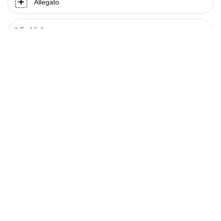
Allegato
Soddisfare
Invia Domanda Ora
PRODOTTI CORRELATI
Pantaloncini da yoga