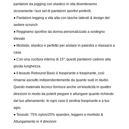
pantaloni da jogging con elastico in vita diventeranno
sicuramente i tuoi set di pantaloni sportivi preferiti.
● Pantaloni legging a vita alta con tasche laterali & design del
sedere scrunch
● Reggiseno sportivo da donna personalizzato a sostegno
elevato
● Morbido, elastico e perfetto per andare in palestra o rilassarsi a
casa.
● Con una cucitura interna di 15", questi pantaloni cadono alla
giusta lunghezza.
● Il tessuto Rebound Basic è traspirante e traspirante, così
rimarrai asciutto indipendentemente da quanto sudi in studio.
Questo materiale tecnico fornisce anche un'elasticità in quattro
direzioni in modo da poterti piegare e allungare quanto richiesto
dal tuo allenamento. In ogni caso ti sentirai traspirante e a tuo
agio.
● Tessuto: 75% nylon/25% spandex, leggero e morbido &
Allungamento in 4 direzioni