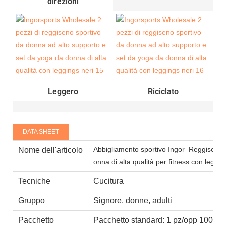
direzioni
Leggero
Riciclato
DATA SHEET
Abbigliamento sportivo Ingor
Reggiseno sp
Nome dell'articolo
onna di alta qualità per fitness con leggi
Tecniche
Cucitura
Gruppo
Signore, donne, adulti
Pacchetto
Pacchetto standard: 1 pz/opp 100 pez