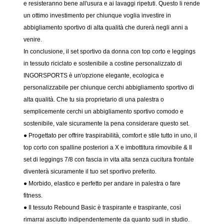
e resisteranno bene all'usura e ai lavaggi ripetuti. Questo li rende
un ottimo investimento per chiunque voglia investire in
abbigliamento sportivo di alta qualità che durerà negli anni a
venire.
In conclusione, il set sportivo da donna con top corto e leggings
in tessuto riciclato e sostenibile a costine personalizzato di
INGORSPORTS è un'opzione elegante, ecologica e
personalizzabile per chiunque cerchi abbigliamento sportivo di
alta qualità. Che tu sia proprietario di una palestra o
semplicemente cerchi un abbigliamento sportivo comodo e
sostenibile, vale sicuramente la pena considerare questo set.
● Progettato per offrire traspirabilità, comfort e stile tutto in uno, il
top corto con spalline posteriori a X e imbottitura rimovibile & Il
set di leggings 7/8 con fascia in vita alta senza cucitura frontale
diventerà sicuramente il tuo set sportivo preferito.
● Morbido, elastico e perfetto per andare in palestra o fare
fitness.
● Il tessuto Rebound Basic è traspirante e traspirante, così
rimarrai asciutto indipendentemente da quanto sudi in studio.