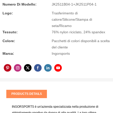
Numero Di Modello:
JK2511B04-1+JK2511P04-1
Logo:
Trasferimento di
calore/Silicone/Stampa di
seta/Ricamo
Tessuto:
76% nylon riciclato, 24% spandex
Colore:
Pacchetti di colori disponibili a scelta
del cliente
Marca:
Ingorsports
PRODUCTS DETAILS
INGORSPORTS è un'azienda specializzata nella produzione di
abbigliamento sportivo da donna di alta qualità. La loro ultima