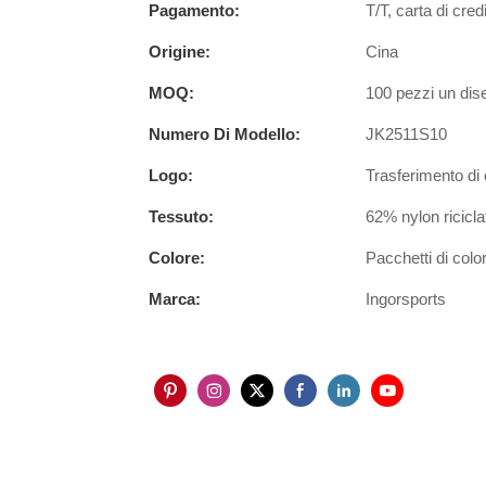
Pagamento:
T/T, carta di cre
Origine:
Cina
MOQ:
100 pezzi un dis
Numero Di Modello:
JK2511S10
Logo:
Trasferimento di
Tessuto:
62% nylon ricicl
Colore:
Pacchetti di color
Marca:
Ingorsports