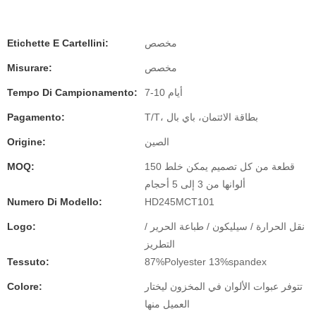
Etichette E Cartellini:
مخصص
Misurare:
مخصص
Tempo Di Campionamento:
7-10 أيام
Pagamento:
T/T، بطاقة الائتمان، باي بال
Origine:
الصين
MOQ:
150 قطعة من كل تصميم يمكن خلط
ألوانها من 3 إلى 5 أحجام
Numero Di Modello:
HD245MCT101
Logo:
نقل الحرارة / سيليكون / طباعة الحرير /
التطريز
Tessuto:
87%Polyester 13%spandex
Colore:
تتوفر عبوات الألوان في المخزون ليختار
العميل منها